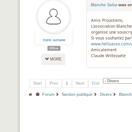
Blanche Selva
was cr
Amis Proustiens,
L'association Blanche
organise une souscri
Si vous souhaitez par
TOPIC AUTHOR
www.helloasso.com/as
Offline
Amicalement
Claude Wittezaële
MORE
Start
Prev
1
Next
End
Forum
Section publique
Divers
Blanch