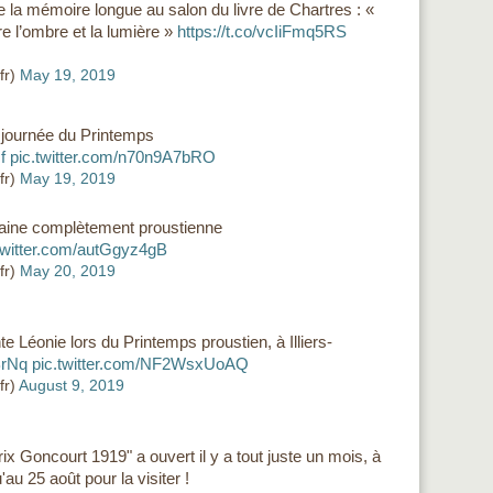
de la mémoire longue au salon du livre de Chartres : «
re l’ombre et la lumière »
https://t.co/vcIiFmq5RS
fr)
May 19, 2019
e journée du Printemps
f
pic.twitter.com/n70n9A7bRO
fr)
May 19, 2019
aine complètement proustienne
twitter.com/autGgyz4gB
fr)
May 20, 2019
te Léonie lors du Printemps proustien, à Illiers-
BrNq
pic.twitter.com/NF2WsxUoAQ
fr)
August 9, 2019
prix Goncourt 1919" a ouvert il y a tout juste un mois, à
'au 25 août pour la visiter !