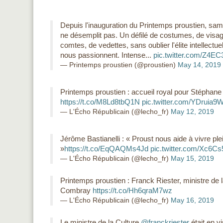
Depuis l'inauguration du Printemps proustien, sam
ne désemplit pas. Un défilé de costumes, de visa
comtes, de vedettes, sans oublier l'élite intellectue
nous passionnent. Intense...
pic.twitter.com/Z4EC
— Printemps proustien (@proustien)
May 14, 2019
Printemps proustien : accueil royal pour Stéphane
https://t.co/M8Ld8tbQ1N
pic.twitter.com/YDruia9
— L'Écho Républicain (@lecho_fr)
May 12, 2019
Jérôme Bastianelli : « Proust nous aide à vivre pl
»
https://t.co/EqQAQMs4Jd
pic.twitter.com/Xc6C
— L'Écho Républicain (@lecho_fr)
May 15, 2019
Printemps proustien : Franck Riester, ministre de la 
Combray
https://t.co/Hh6qraM7wz
— L'Écho Républicain (@lecho_fr)
May 16, 2019
Le ministre de la Culture
@franckriester
était en v