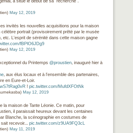
énial, a situé le début de sa "recherche".
tien)
May 12, 2019
es invités les nouvelles acquisitions pour la maison
 célèbre portrait (provisoirement prêté par le musée
 etc. L'esprit de sérénité dans cette maison gagne
twitter.com/fBPlO6JDg9
tien)
May 12, 2019
xceptionnel du Printemps
@proustien
, inauguré hier à
ne
, aux élus locaux et à l'ensemble des partenaires,
re en Eure-et-Loir.
co/wS7tRag0vR
!
pic.twitter.com/MufdXFOtNk
laumekasba)
May 12, 2019
de la maison de Tante Léonie. Ce matin, pour
stien, il paraissait heureux devant les centaines
t par Blanche, la scénographie en costumes de
ait recevoir...
pic.twitter.com/z9UA9FQ3cL
tien)
May 11, 2019