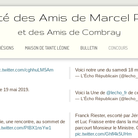
té des Amis de Marcel 
et des Amis de Combray
HÉSIONS
MAISON DE TANTE LÉONIE
BULLETIN
CONCOURS
c.twitter.com/cghhuLM5Am
Voici notre une du samedi 18 
— L'Écho Républicain (@lecho_
e 19 mai 2019.
Voici la Une de
@lecho_fr
de ce
— L'Écho Républicain (@lecho_
Franck Riester, escorté par Jé
onie, une rencontre, au sommet de
et Luc Fraisse entre dans la ma
c.twitter.com/PIBX1nsYw1
parcourt Monsieur le Ministre.
pic.twitter.com/Ghfl4k5UHm