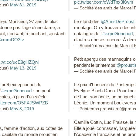
pic.twitter.com/cWdTnx3Kwm
oust)
May 31, 2019
— Société des amis de Marcel
en. Monsieur, 97 ans, le plus
Le stand des
@AmisDeProust
 donne pas l'âge d'une dame, a
montage. On y trouvera des info
t, cousant, retouchant, ajustant.
catalogue de l'
#expoGoncourt
,
/c8xmmDO3tv
d'autres choses encore. À dem
— Société des amis de Marcel
Petit aperçu des mannequins c
s://t.co/ucE8gHZQni
pendant le printemps
@prousti
oust)
May 13, 2019
— Société des amis de Marcel
prêt exceptionnel du
Le prix d'honneur du Printemps
'
#expoGoncourt
: on peut
Evelyne Bloch-Dano. Pour l'occ
ntes, à plus d'un siècle
de Luc, son oncle, un bouquet d
witter.com/O5FXJSWPZB
Léonie. Un moment bouleversa
oust)
May 8, 2019
— Printemps proustien (@prous
Camille Cottin, Luc Fraisse, la 
s, femme d'action, aux côtés de
Elle a joué 'connasse', 'larguée
, capitale du monde proustien.
l'Académie française et ne pro