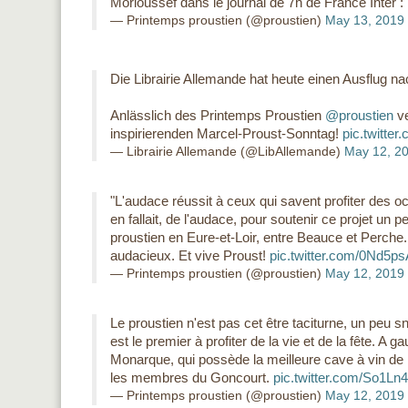
Morioussef dans le journal de 7h de France Inter :
— Printemps proustien (@proustien)
May 13, 2019
Die Librairie Allemande hat heute einen Ausflug n
Anlässlich des Printemps Proustien
@proustien
ve
inspirierenden Marcel-Proust-Sonntag!
pic.twitte
— Librairie Allemande (@LibAllemande)
May 12, 2
"L'audace réussit à ceux qui savent profiter des oc
en fallait, de l'audace, pour soutenir ce projet un 
proustien en Eure-et-Loir, entre Beauce et Perche. 
audacieux. Et vive Proust!
pic.twitter.com/0Nd5p
— Printemps proustien (@proustien)
May 12, 2019
Le proustien n'est pas cet être taciturne, un peu sno
est le premier à profiter de la vie et de la fête. A 
Monarque, qui possède la meilleure cave à vin d
les membres du Goncourt.
pic.twitter.com/So1Ln
— Printemps proustien (@proustien)
May 12, 2019