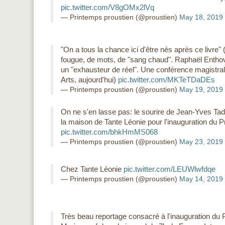
pic.twitter.com/V8gOMx2lVq
— Printemps proustien (@proustien)
May 18, 2019
"On a tous la chance ici d'être nés après ce livre
fougue, de mots, de "sang chaud". Raphaël Enthov
un "exhausteur de réel". Une conférence magistra
Arts, aujourd'hui)
pic.twitter.com/MKTeTDaDEs
— Printemps proustien (@proustien)
May 19, 2019
On ne s'en lasse pas: le sourire de Jean-Yves Tadi
la maison de Tante Léonie pour l'inauguration du P
pic.twitter.com/bhkHmMS068
— Printemps proustien (@proustien)
May 23, 2019
Chez Tante Léonie
pic.twitter.com/LEUWlwfdqe
— Printemps proustien (@proustien)
May 14, 2019
Très beau reportage consacré à l'inauguration du 