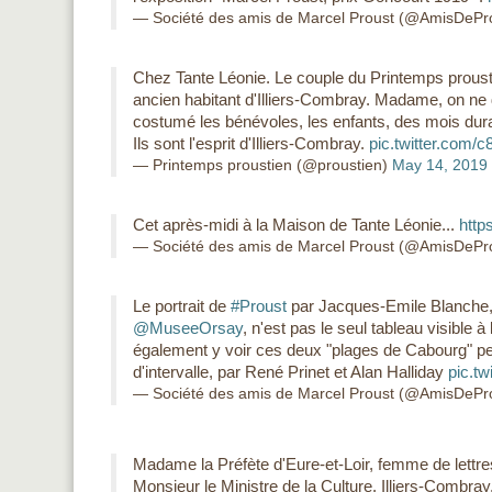
— Société des amis de Marcel Proust (@AmisDePr
Chez Tante Léonie. Le couple du Printemps prousti
ancien habitant d'Illiers-Combray. Madame, on ne
costumé les bénévoles, les enfants, des mois duran
Ils sont l'esprit d'Illiers-Combray.
pic.twitter.com
— Printemps proustien (@proustien)
May 14, 2019
Cet après-midi à la Maison de Tante Léonie...
http
— Société des amis de Marcel Proust (@AmisDePr
Le portrait de
#Proust
par Jacques-Emile Blanche, 
@MuseeOrsay
, n'est pas le seul tableau visible à l
également y voir ces deux "plages de Cabourg" pei
d'intervalle, par René Prinet et Alan Halliday
pic.t
— Société des amis de Marcel Proust (@AmisDePr
Madame la Préfète d'Eure-et-Loir, femme de lettre
Monsieur le Ministre de la Culture. Illiers-Combray