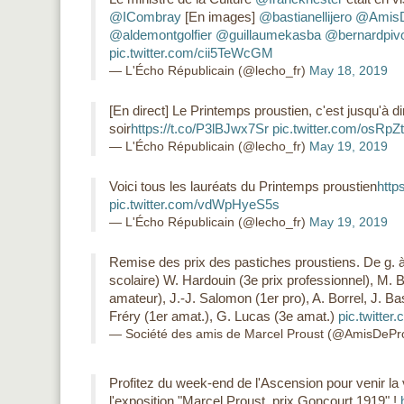
@ICombray
[En images]
@bastianellijero
@AmisD
@aldemontgolfier
@guillaumekasba
@bernardpiv
pic.twitter.com/cii5TeWcGM
— L'Écho Républicain (@lecho_fr)
May 18, 2019
[En direct] Le Printemps proustien, c'est jusqu'à 
soir
https://t.co/P3lBJwx7Sr
pic.twitter.com/osRp
— L'Écho Républicain (@lecho_fr)
May 19, 2019
Voici tous les lauréats du Printemps proustien
http
pic.twitter.com/vdWpHyeS5s
— L'Écho Républicain (@lecho_fr)
May 19, 2019
Remise des prix des pastiches proustiens. De g. à 
scolaire) W. Hardouin (3e prix professionnel), M. B
amateur), J.-J. Salomon (1er pro), A. Borrel, J. Ba
Fréry (1er amat.), G. Lucas (3e amat.)
pic.twitte
— Société des amis de Marcel Proust (@AmisDePr
Profitez du week-end de l'Ascension pour venir la v
l'exposition "Marcel Proust, prix Goncourt 1919" !