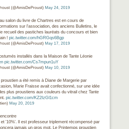
 Proust (@AmisDeProust)
May 24, 2019
au salon du livre de Chartres est en cours de
rmations sur l'association, des anciens Bulletins, le
 le recueil des pastiches lauréats du concours et bien
ain !
pic.twitter.com/hGRGqs6Bgp
 Proust (@AmisDeProust)
May 17, 2019
ostumés installés dans la Maison de Tante Léonie
en
pic.twitter.com/Cs7mpun1uY
 Proust (@AmisDeProust)
May 10, 2019
 proustien a été remis à Diane de Margerie par
asion, Marie Fraisse avait confectionné, sur une idée
es plus proustiens aux couleurs du vitrail chez Tante
nt.
pic.twitter.com/KZ2IzGl1cm
tien)
May 20, 2019
rencontre
' et '10%'. Il est professeur triplement récompensé par
noncera jamais un gros mot. Le Printemps proustien