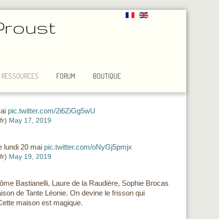
Proust
RESSOURCES
FORUM
BOUTIQUE
mai
pic.twitter.com/2i6ZiGg5wU
fr)
May 17, 2019
 lundi 20 mai
pic.twitter.com/oNyGj5pmjx
fr)
May 19, 2019
rôme Bastianelli, Laure de la Raudière, Sophie Brocas
ison de Tante Léonie. On devine le frisson qui
 Cette maison est magique.