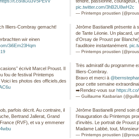
https://t.co/aGu3V5PEvV
tendre, passionné, courageux, g
pic.twitter.com/3hB2U8wH2c
— Printemps proustien (@prous
ach Illiers-Combray gemacht!
Jérôme Bastianelli présente à s
de Tante Léonie. Un placard, un
rbrachten wir einen
d'Orsay de Proust par Blanche),
r.com/3i6Em23Hqm
l'auditoire instantanément.
pic.
019
— Printemps proustien (@prous
Très admiratif du programme e
casions" écrivit Marcel Proust. Il
Illiers-Combray.
peu fou de festival Printemps
Bravo et merci à
@bernstepha
Voici les photos des officiels,des
pour cette semaine extraordinai
sAC6u
➡️Rendez-vous sur
https://t.
— Guillaume Kasbarian (@guil
b, parfois décrit. Au contraire, il
Jérôme Bastianelli prend soin 
gauche, Bertrand Jallerat, Grand
l'inauguration du Printemps prou
e France (RVF), et va y emmener
d'invités. Le portrait de Prous
44wbu
Madame Labbé, tout, Monsieur s
— Printemps proustien (@prous