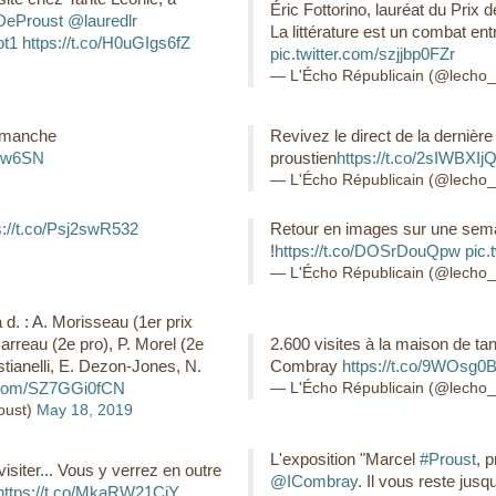
Éric Fottorino, lauréat du Prix 
eProust
@lauredlr
La littérature est un combat ent
ot1
https://t.co/H0uGIgs6fZ
pic.twitter.com/szjjbp0FZr
— L'Écho Républicain (@lecho_
dimanche
Revivez le direct de la dernièr
Ztw6SN
proustien
https://t.co/2sIWBXIjQ
— L'Écho Républicain (@lecho_
s://t.co/Psj2swR532
Retour en images sur une sem
!
https://t.co/DOSrDouQpw
pic.
— L'Écho Républicain (@lecho_
d. : A. Morisseau (1er prix
arreau (2e pro), P. Morel (2e
2.600 visites à la maison de tan
stianelli, E. Dezon-Jones, N.
Combray
https://t.co/9WOsg0
r.com/SZ7GGi0fCN
— L'Écho Républicain (@lecho_
oust)
May 18, 2019
L'exposition "Marcel
#Proust
, 
isiter... Vous y verrez en outre
@ICombray
. Il vous reste jusqu
https://t.co/MkaRW21CjY