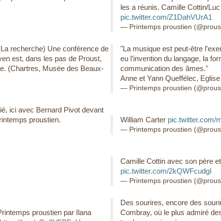
les a réunis. Camille Cottin/Luc
pic.twitter.com/Z1DahVUrA1
— Printemps proustien (@prous
" (La recherche) Une conférence de
"La musique est peut-être l’exem
en est, dans les pas de Proust,
eu l’invention du langage, la fo
le. (Chartres, Musée des Beaux-
communication des âmes."
Anne et Yann Queffélec, Eglise
— Printemps proustien (@prous
é, ici avec Bernard Pivot devant
rintemps proustien.
William Carter
pic.twitter.com
— Printemps proustien (@prous
Camille Cottin avec son père et
pic.twitter.com/2kQWFcudgI
— Printemps proustien (@prous
Des sourires, encore des sourir
Printemps proustien par Ilana
Combray, où le plus admiré des 