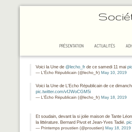
Socié
PRÉSENTATION
ACTUALITÉS
AD
Voici la Une de
@lecho_fr
de ce samedi 11 mai
pi
— L'Écho Républicain (@lecho_fr)
May 10, 2019
Voici la Une de L'Echo Républicain de ce dimanch
pic.twitter.com/vfJWoCGM5i
— L'Écho Républicain (@lecho_fr)
May 18, 2019
Et soudain, devant la si jolie maison de Tante Lé
la littérature. Bernard Pivot et Jean-Yves Tadié.
pi
— Printemps proustien (@proustien)
May 18, 2019