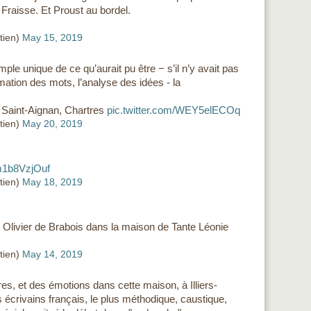
 Fraisse. Et Proust au bordel.
tien)
May 15, 2019
ple unique de ce qu’aurait pu être − s’il n’y avait pas
rmation des mots, l’analyse des idées - la
 Saint-Aignan, Chartres
pic.twitter.com/WEY5elECOq
tien)
May 20, 2019
/m1b8VzjOuf
tien)
May 18, 2019
 Olivier de Brabois dans la maison de Tante Léonie
tien)
May 14, 2019
es, et des émotions dans cette maison, à Illiers-
écrivains français, le plus méthodique, caustique,