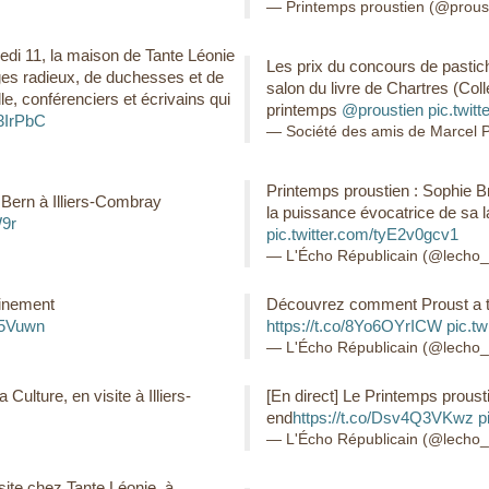
— Printemps proustien (@prous
edi 11, la maison de Tante Léonie
Les prix du concours de pastic
ges radieux, de duchesses et de
salon du livre de Chartres (Coll
lle, conférenciers et écrivains qui
printemps
@proustien
pic.twit
3IrPbC
— Société des amis de Marcel
Printemps proustien : Sophie Br
 Bern à Illiers-Combray
la puissance évocatrice de sa 
W9r
pic.twitter.com/tyE2v0gcv1
— L'Écho Républicain (@lecho_
einement
Découvrez comment Proust a t
s5Vuwn
https://t.co/8Yo6OYrICW
pic.t
— L'Écho Républicain (@lecho_
Culture, en visite à Illiers-
[En direct] Le Printemps proust
end
https://t.co/Dsv4Q3VKwz
p
— L'Écho Républicain (@lecho_
isite chez Tante Léonie, à