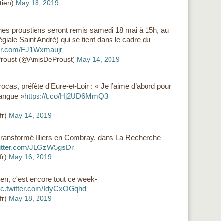
tien)
May 18, 2019
hes proustiens seront remis samedi 18 mai à 15h, au
égiale Saint André) qui se tient dans le cadre du
ter.com/FJ1Wxmaujr
 Proust (@AmisDeProust)
May 14, 2019
ocas, préfète d'Eure-et-Loir : « Je l’aime d’abord pour
langue »
https://t.co/Hj2UD6MmQ3
fr)
May 14, 2019
ransformé Illiers en Combray, dans La Recherche
witter.com/JLGzW5gsDr
fr)
May 16, 2019
ien, c'est encore tout ce week-
ic.twitter.com/IdyCxOGqhd
fr)
May 18, 2019