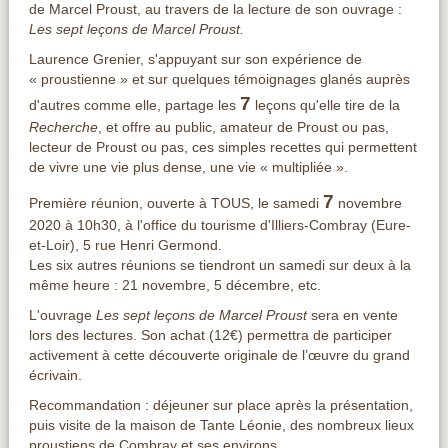
de Marcel Proust, au travers de la lecture de son ouvrage :
Les sept leçons de Marcel Proust.
Laurence Grenier, s'appuyant sur son expérience de
« proustienne » et sur quelques témoignages glanés auprès
7
d'autres comme elle, partage les
leçons qu'elle tire de la
Recherche
, et offre au public, amateur de Proust ou pas,
lecteur de Proust ou pas, ces simples recettes qui permettent
de vivre une vie plus dense, une vie « multipliée ».
7
Première réunion, ouverte à TOUS, le samedi
novembre
2020 à 10h30, à l'office du tourisme d'Illiers-Combray (Eure-
et-Loir), 5 rue Henri Germond.
Les six autres réunions se tiendront un samedi sur deux à la
même heure : 21 novembre, 5 décembre, etc.
L'ouvrage
Les sept leçons de Marcel Proust
sera en vente
lors des lectures. Son achat (12€) permettra de participer
activement à cette découverte originale de l’œuvre du grand
écrivain.
Recommandation : déjeuner sur place après la présentation,
puis visite de la maison de Tante Léonie, des nombreux lieux
proustiens de Combray et ses environs.