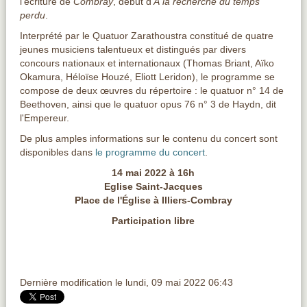
l'écriture de
Combray
, début d'
À la recherche du temps
perdu
.
Interprété par le Quatuor Zarathoustra constitué de quatre
jeunes musiciens talentueux et distingués par divers
concours nationaux et internationaux (Thomas Briant, Aïko
Okamura,
Héloïse Houzé
,
Eliott Leridon),
le programme se
compose de deux
œuvres du répertoire : le quatuor n° 14 de
Beethoven, ainsi que le quatuor opus 76 n° 3 de Haydn, dit
l'Empereur.
De plus amples informations sur le contenu du concert sont
disponibles dans
le programme du concert
.
14 mai 2022 à 16h
Eglise Saint-Jacques
Place de l'Église à Illiers-Combray
Participation libre
Dernière modification le lundi, 09 mai 2022 06:43