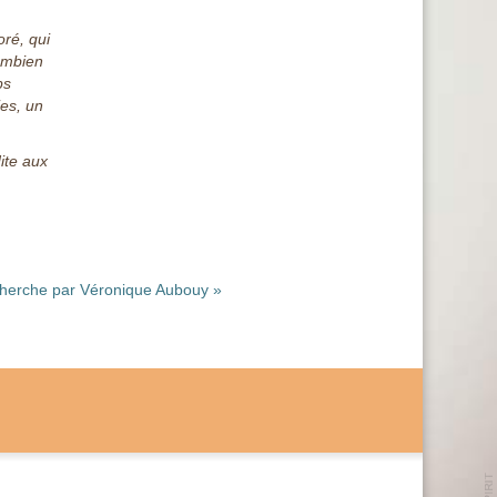
oré, qui
ombien
ps
ies, un
ite aux
cherche par Véronique Aubouy »