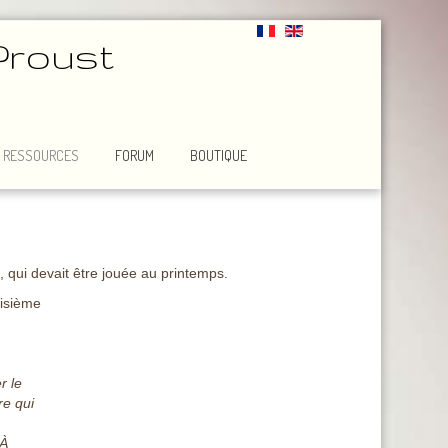
Proust
RESSOURCES
FORUM
BOUTIQUE
s
, qui devait être jouée au printemps.
oisième
r le
re qui
 À