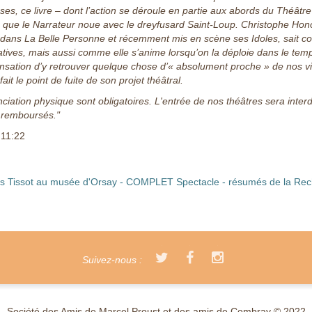
ses, ce livre – dont l’action se déroule en partie aux abords du Théâtre
tié que le Narrateur noue avec le dreyfusard Saint-Loup. Christophe Hon
 dans La Belle Personne et récemment mis en scène ses Idoles, sait c
ustratives, mais aussi comme elle s’anime lorsqu’on la déploie dans le tem
 sensation d’y retrouver quelque chose d’« absolument proche » de nos v
it le point de fuite de son projet théâtral.
nciation physique sont obligatoires. L'entrée de nos théâtres sera interd
s remboursés."
 11:22
ames Tissot au musée d'Orsay - COMPLET
Spectacle - résumés de la Re
Suivez-nous :
Société des Amis de Marcel Proust et des amis de Combray © 2022