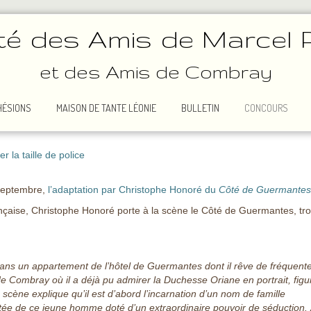
té des Amis de Marcel 
et des Amis de Combray
HÉSIONS
MAISON DE TANTE LÉONIE
BULLETIN
CONCOURS
 la taille de police
 septembre,
l’adaptation par Christophe Honoré du
Côté de Guermante
nçaise, Christophe Honoré porte à la scène le Côté de Guermantes, tr
ans un appartement de l’hôtel de Guermantes dont il rêve de fréquente
Combray où il a déjà pu admirer la Duchesse Oriane en portrait, figu
n scène explique qu’il est d’abord l’incarnation d’un nom de famille
ortée de ce jeune homme doté d’un extraordinaire pouvoir de séduction.