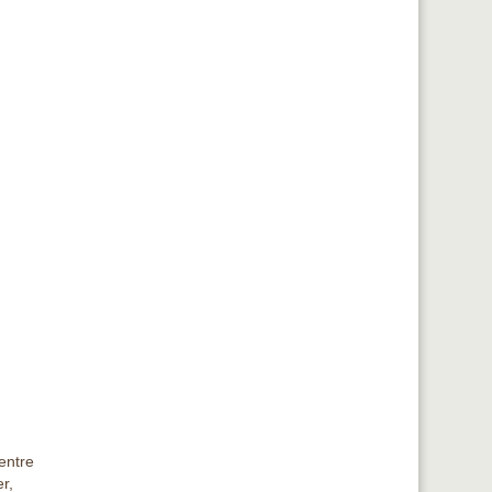
entre
r,